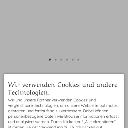
Wir verwenden Cookies und andere
KONTAKT
UMWELT, GESUNDHEIT &
WERTIGKEIT
Andrea Fichtl
Technologien.
EnergieVital Gesund leben®
Gesunde Ernährung &
Im Wasen 18
körperliche Fitness im
Wir und unsere Partner verwenden Cookies und
87544 Blaichach / Bihlerdorf
Einklang mit der Natur.
vergleichbare Technologien, um unsere Webseite optimal zu
DEUTSCHLAND
Dafür steht EnergieVital
gestalten und fortlaufend zu verbessern. Dabei können
Tel.
+49 8321 609 60 44
Gesund leben®
personenbezogene Daten wie Browserinformationen erfasst
Mobil
+49 176 101 127 02
info@energie-vital.com
>>
Health Claim
<<
und analysiert werden. Durch Klicken auf „Alle akzeptieren“
stimmen Sie der Verwendung zu. Durch Klicken auf
PERSÖNLICHE BERATUNG
ÖFFNUNGSZEITEN