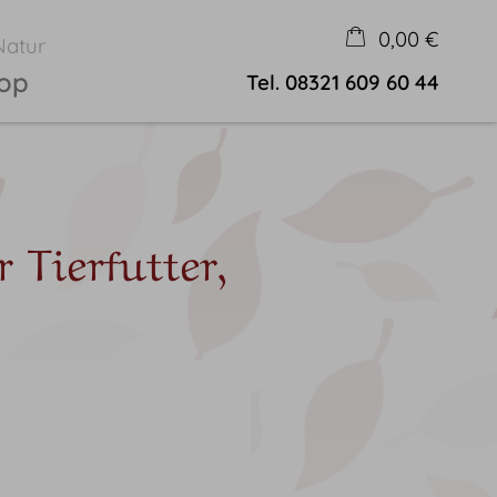
0,00 €
Natur
hop
Tel.
08321 609 60 44
×
Warenkorb ist leer
 Tierfutter,