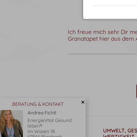
Ich freue mich sehr Dir m
Granatapet hier aus dem 
BERATUNG & KONTAKT
Andrea Fichtl
EnergieVital Gesund
leben®
KONTAKT
UMWELT, GE
Im Wasen 18
WERTIGKEIT
87544 Blaichach