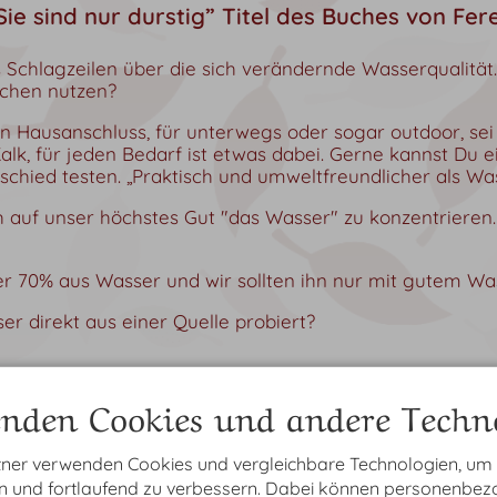
, Sie sind nur durstig” Titel des Buches von F
Schlagzeilen über die sich verändernde Wasserqualitä
chen nutzen?
n Hausanschluss, für unterwegs oder sogar outdoor, sei e
Kalk, für jeden Bedarf ist etwas dabei. Gerne kannst Du 
chied testen. „Praktisch und umweltfreundlicher als Was
h auf unser höchstes Gut "das Wasser" zu konzentrieren.
er 70% aus Wasser und wir sollten ihn nur mit gutem Wa
r direkt aus einer Quelle probiert?
nden Cookies und andere Techno
zu Hause haben?
tner verwenden Cookies und vergleichbare Technologien, um
en und fortlaufend zu verbessern. Dabei können personenbe
itungssysteme von den BBB Wasserprofis aus Bobingen