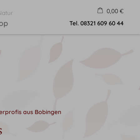
0,00 €
Natur
hop
Tel.
08321 609 60 44
×
Warenkorb ist leer
erprofis aus Bobingen
s