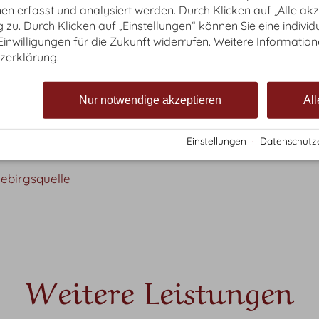
n erfasst und analysiert werden. Durch Klicken auf „Alle ak
Hormone, Medikamentenrückstände, Schwermetalle, Bakter
zu. Durch Klicken auf „Einstellungen“ können Sie eine individ
en in unserem Trinkwasser nichts verloren und ich möcht
 Einwilligungen für die Zukunft widerrufen. Weitere Information
verantwortung zu gehen?
zerklärung.
er Partner gerne zur Seite und bin offen für Deine Frag
verschiedener Hersteller erklären, gerne kannst Du be
Nur notwendige akzeptieren
All
die Trinkwasseraufbereitungssystem von BBB
Einstellungen
·
Datenschutz
ebirgsquelle
Weitere Leistungen