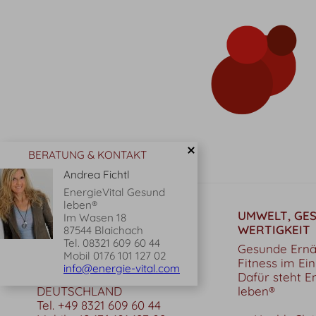
BERATUNG & KONTAKT
Andrea Fichtl
EnergieVital Gesund
leben®
KONTAKT
UMWELT, GE
Im Wasen 18
WERTIGKEIT
87544 Blaichach
Andrea Fichtl
Tel.
08321 609 60 44
EnergieVital Gesund leben®
Gesunde Ernä
Mobil
0176 101 127 02
Im Wasen 18
Fitness im Ein
info@energie-vital.com
87544 Blaichach / Bihlerdorf
Dafür steht E
DEUTSCHLAND
leben®
Tel.
+49 8321 609 60 44