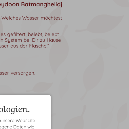
ereydoon Batmanghelidj
t. Welches Wasser möchtest
s gefiltert, belebt, belebt
ein System bei Dir zu Hause
ser aus der Flasche.“
sser versorgen.
logien.
 unsere Webseite
zogene Daten wie