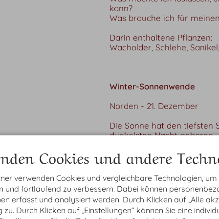
kann?
Was brauche ich für meine
Darin enthaltene Pflanzen:
Wacholder, Schlehe, Sanikel,
Winter-Sonnenwende
Norden - 21. Dezember
Die Sonne hat den tiefsten S
dunkelsten Nacht geboren.
nden Cookies und andere Techno
Es ist still und ruhig in de
der Verlangsamung spüren, 
Leben zu bekommen.
tner verwenden Cookies und vergleichbare Technologien, um
en und fortlaufend zu verbessern. Dabei können personenbe
In der Natur ist der Wiedera
n erfasst und analysiert werden. Durch Klicken auf „Alle ak
wartet, regeneriert.
zu. Durch Klicken auf „Einstellungen“ können Sie eine individ