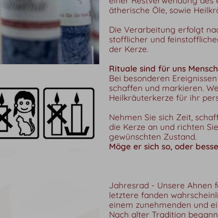
einer Restverwendung des 
ätherische Öle, sowie Heilkr
Die Verarbeitung erfolgt nac
stofflicher und feinstoffli
der Kerze.
Rituale sind für uns Mensch
Bei besonderen Ereignisse
schaffen und markieren. We
Heilkräuterkerze für ihr pe
Nehmen Sie sich Zeit, schaf
die Kerze an und richten Si
gewünschten Zustand.
Möge er sich so, oder besser
Jahresrad - Unsere Ahnen fe
letztere fanden wahrschein
einem zunehmenden und ei
Nach alter Tradition bega