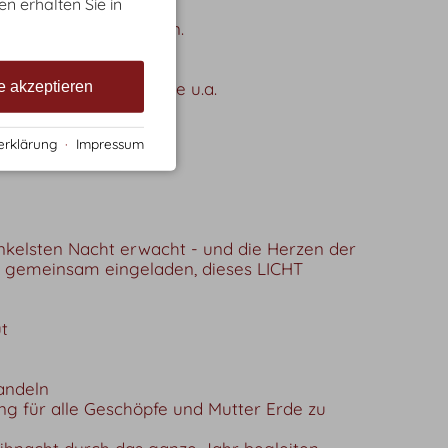
en erhalten Sie in
och nicht aktiv werden.
ngelwurz, Tanne, Fichte u.a.
e akzeptieren
erklärung
·
Impressum
kelsten Nacht erwacht - und die Herzen der
r gemeinsam eingeladen, dieses LICHT
t
andeln
ng für alle Geschöpfe und Mutter Erde zu