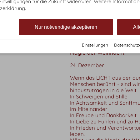
 Einwilligungen für die Zukunft widerrufen. Weitere Information
Weitere Themen:
zerklärung.
Klarheit, Pläne schmieden, n
Darin enthaltene Pflanzen:
Mistel, Weihrauch, Myrrhe, E
Nur notwendige akzeptieren
All
Einstellungen
·
Datenschutz
Magie der Weihnacht
24. Dezember
Wenn das LICHT aus der dun
Menschen berührt - sind wi
hinauszutragen in die Welt.
In Schweigen und Stille
In Achtsamkeit und Sanftmu
Im Miteinander
In Freude und Dankbarkeit
In Liebe zu Fühlen und zu H
In Frieden und Verantwortu
leben.