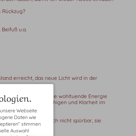
n Rückzug?
 Beifuß u.a.
tand erreicht, das neue Licht wird in der
logien.
r Natur und wir können die wohltuende Energie
um den Geist zu beruhigen und Klarheit im
 unsere Webseite
zogene Daten wie
ufstieg des Lichtes noch nicht spürbar, sie
zeptieren“ stimmen
uelle Auswahl