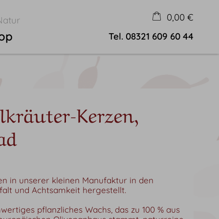
0,00 €
Natur
hop
Tel.
08321 609 60 44
×
Warenkorb ist leer
lkräuter-Kerzen,
rad
n in unserer kleinen Manufaktur in den
falt und Achtsamkeit hergestellt.
ertiges pflanzliches Wachs, das zu 100 % aus